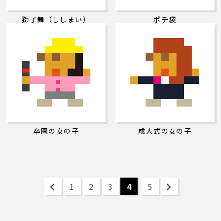
獅子舞（ししまい）
ポチ袋
卒園の女の子
成人式の女の子
1
2
3
4
5