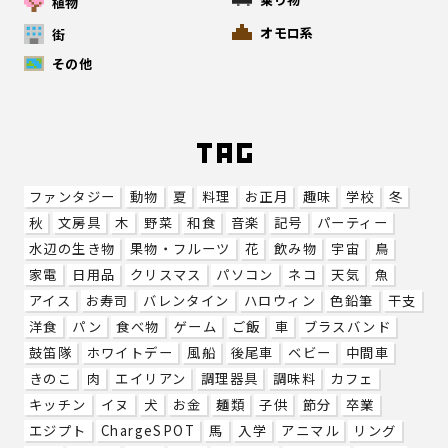
植物
オモロ系
街
その他
ファンタジー
動物
夏
料理
お正月
趣味
学校
冬
秋
文房具
木
野菜
和食
音楽
記号
パーティー
水辺の生き物
果物・フルーツ
花
飲み物
宇宙
鳥
家電
日用品
クリスマス
パソコン
ネコ
天気
魚
アイス
お寿司
バレンタイン
ハロウィン
色鉛筆
干支
洋食
パン
食べ物
ゲーム
ご飯
車
ブラスバンド
鼓笛隊
ホワイトデー
風船
後尾車
ベビー
中間車
きのこ
肉
エイリアン
調理器具
調味料
カフェ
キッチン
イヌ
犬
お金
麺類
子供
節分
卒業
エジプト
ChargeSPOT
馬
入学
アニマル
リング