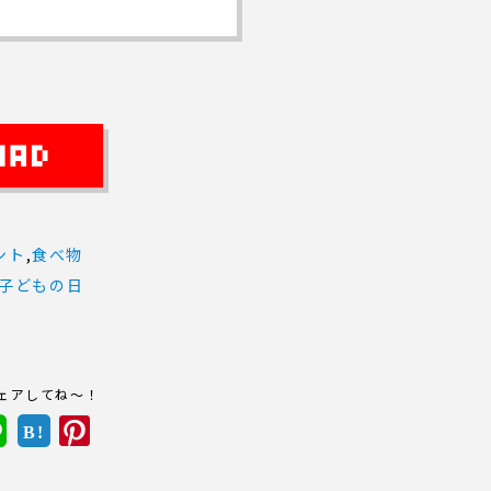
ント
,
食べ物
子どもの日
ェアしてね～！
B!