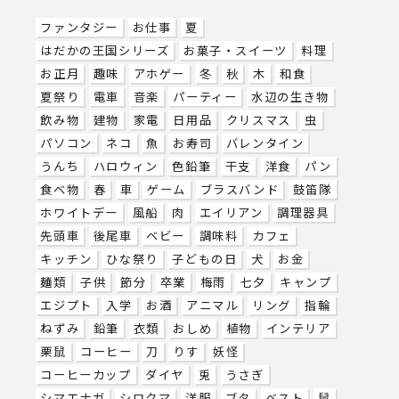
ファンタジー
お仕事
夏
はだかの王国シリーズ
お菓子・スイーツ
料理
お正月
趣味
アホゲー
冬
秋
木
和食
夏祭り
電車
音楽
パーティー
水辺の生き物
飲み物
建物
家電
日用品
クリスマス
虫
パソコン
ネコ
魚
お寿司
バレンタイン
うんち
ハロウィン
色鉛筆
干支
洋食
パン
食べ物
春
車
ゲーム
ブラスバンド
鼓笛隊
ホワイトデー
風船
肉
エイリアン
調理器具
先頭車
後尾車
ベビー
調味料
カフェ
キッチン
ひな祭り
子どもの日
犬
お金
麺類
子供
節分
卒業
梅雨
七夕
キャンプ
エジプト
入学
お酒
アニマル
リング
指輪
ねずみ
鉛筆
衣類
おしめ
植物
インテリア
栗鼠
コーヒー
刀
りす
妖怪
コーヒーカップ
ダイヤ
兎
うさぎ
シマエナガ
シロクマ
洋服
ブタ
ベスト
鼠