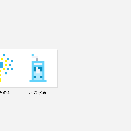
その4)
かき氷器