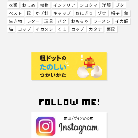
衣類
おしめ
植物
インテリア
シロクマ
洋服
ブタ
ベスト
鼠
かぎ針
キャップ
おにぎり
ゾウ
帽子
象
生き物
レター
玩具
バク
おもちゃ
ラーメン
イカ飯
猫
コップ
イカメシ
くま
カップ
カタナ
栗鼠