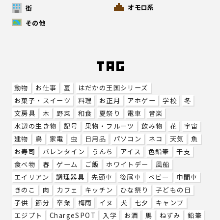
オモロ系
街
その他
動物
お仕事
夏
はだかの王国シリーズ
お菓子・スイーツ
料理
お正月
アホゲー
学校
冬
文房具
木
野菜
和食
夏祭り
電車
音楽
水辺の生き物
記号
果物・フルーツ
飲み物
花
宇宙
建物
鳥
家電
虫
日用品
パソコン
ネコ
天気
魚
お寿司
バレンタイン
うんち
アイス
色鉛筆
干支
食べ物
春
ゲーム
ご飯
ホワイトデー
風船
エイリアン
調理器具
先頭車
後尾車
ベビー
中間車
きのこ
肉
カフェ
キッチン
ひな祭り
子どもの日
子供
節分
卒業
梅雨
イヌ
犬
七夕
キャンプ
エジプト
ChargeSPOT
入学
お酒
馬
ねずみ
鉛筆