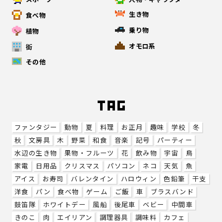
生き物
食べ物
乗り物
植物
オモロ系
街
その他
ファンタジー
動物
夏
料理
お正月
趣味
学校
冬
秋
文房具
木
野菜
和食
音楽
記号
パーティー
水辺の生き物
果物・フルーツ
花
飲み物
宇宙
鳥
家電
日用品
クリスマス
パソコン
ネコ
天気
魚
アイス
お寿司
バレンタイン
ハロウィン
色鉛筆
干支
洋食
パン
食べ物
ゲーム
ご飯
車
ブラスバンド
鼓笛隊
ホワイトデー
風船
後尾車
ベビー
中間車
きのこ
肉
エイリアン
調理器具
調味料
カフェ