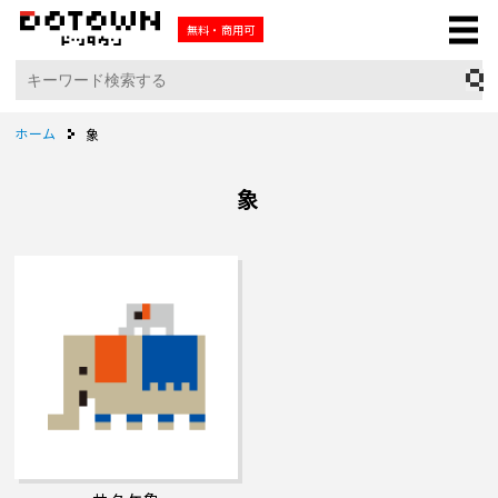
無料・商用可
ホーム
象
象