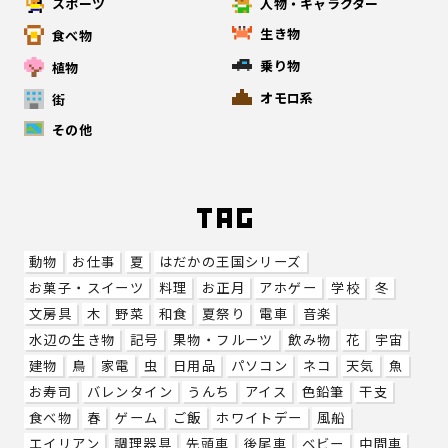
スポーツ
人物・キャラクター
生き物
食べ物
乗り物
植物
オモロ系
街
その他
動物
お仕事
夏
はだかの王国シリーズ
お菓子・スイーツ
料理
お正月
アホゲー
学校
冬
文房具
木
野菜
和食
夏祭り
電車
音楽
水辺の生き物
記号
果物・フルーツ
飲み物
花
宇宙
建物
鳥
家電
虫
日用品
パソコン
ネコ
天気
魚
お寿司
バレンタイン
うんち
アイス
色鉛筆
干支
食べ物
春
ゲーム
ご飯
ホワイトデー
風船
エイリアン
調理器具
先頭車
後尾車
ベビー
中間車