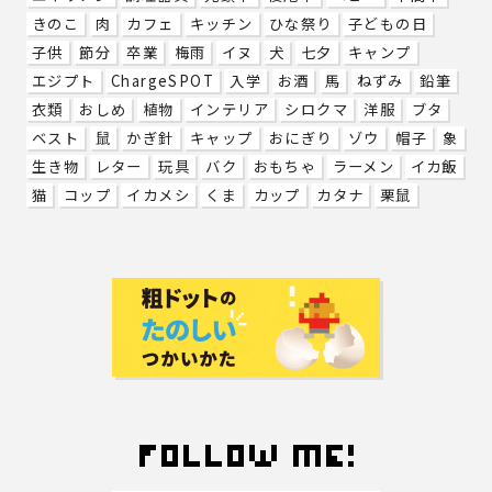
きのこ
肉
カフェ
キッチン
ひな祭り
子どもの日
子供
節分
卒業
梅雨
イヌ
犬
七夕
キャンプ
エジプト
ChargeSPOT
入学
お酒
馬
ねずみ
鉛筆
衣類
おしめ
植物
インテリア
シロクマ
洋服
ブタ
ベスト
鼠
かぎ針
キャップ
おにぎり
ゾウ
帽子
象
生き物
レター
玩具
バク
おもちゃ
ラーメン
イカ飯
猫
コップ
イカメシ
くま
カップ
カタナ
栗鼠