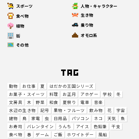
スポーツ
人物・キャラクター
生き物
食べ物
乗り物
植物
オモロ系
街
その他
動物
お仕事
夏
はだかの王国シリーズ
お菓子・スイーツ
料理
お正月
アホゲー
学校
冬
文房具
木
野菜
和食
夏祭り
電車
音楽
水辺の生き物
記号
果物・フルーツ
飲み物
花
宇宙
建物
鳥
家電
虫
日用品
パソコン
ネコ
天気
魚
お寿司
バレンタイン
うんち
アイス
色鉛筆
干支
食べ物
春
ゲーム
ご飯
ホワイトデー
風船