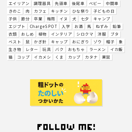
エイリアン
調理器具
先頭車
後尾車
ベビー
中間車
きのこ
肉
カフェ
キッチン
ひな祭り
子どもの日
子供
節分
卒業
梅雨
イヌ
犬
七夕
キャンプ
エジプト
ChargeSPOT
入学
お酒
馬
ねずみ
鉛筆
衣類
おしめ
植物
インテリア
シロクマ
洋服
ブタ
ベスト
鼠
かぎ針
キャップ
おにぎり
ゾウ
帽子
象
生き物
レター
玩具
バク
おもちゃ
ラーメン
イカ飯
猫
コップ
イカメシ
くま
カップ
カタナ
栗鼠