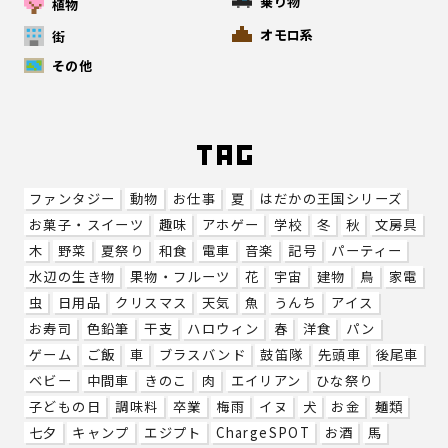
乗り物
植物
オモロ系
街
その他
ファンタジー
動物
お仕事
夏
はだかの王国シリーズ
お菓子・スイーツ
趣味
アホゲー
学校
冬
秋
文房具
木
野菜
夏祭り
和食
電車
音楽
記号
パーティー
水辺の生き物
果物・フルーツ
花
宇宙
建物
鳥
家電
虫
日用品
クリスマス
天気
魚
うんち
アイス
お寿司
色鉛筆
干支
ハロウィン
春
洋食
パン
ゲーム
ご飯
車
ブラスバンド
鼓笛隊
先頭車
後尾車
ベビー
中間車
きのこ
肉
エイリアン
ひな祭り
子どもの日
調味料
卒業
梅雨
イヌ
犬
お金
麺類
七夕
キャンプ
エジプト
ChargeSPOT
お酒
馬