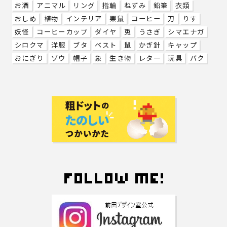
お酒
アニマル
リング
指輪
ねずみ
鉛筆
衣類
おしめ
植物
インテリア
栗鼠
コーヒー
刀
りす
妖怪
コーヒーカップ
ダイヤ
兎
うさぎ
シマエナガ
シロクマ
洋服
ブタ
ベスト
鼠
かぎ針
キャップ
おにぎり
ゾウ
帽子
象
生き物
レター
玩具
バク