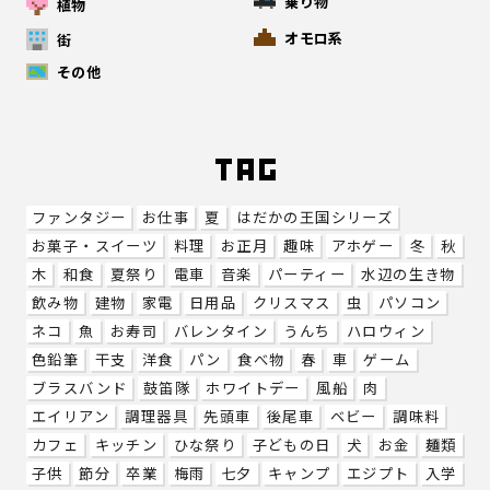
乗り物
植物
オモロ系
街
その他
ファンタジー
お仕事
夏
はだかの王国シリーズ
お菓子・スイーツ
料理
お正月
趣味
アホゲー
冬
秋
木
和食
夏祭り
電車
音楽
パーティー
水辺の生き物
飲み物
建物
家電
日用品
クリスマス
虫
パソコン
ネコ
魚
お寿司
バレンタイン
うんち
ハロウィン
色鉛筆
干支
洋食
パン
食べ物
春
車
ゲーム
ブラスバンド
鼓笛隊
ホワイトデー
風船
肉
エイリアン
調理器具
先頭車
後尾車
ベビー
調味料
カフェ
キッチン
ひな祭り
子どもの日
犬
お金
麺類
子供
節分
卒業
梅雨
七夕
キャンプ
エジプト
入学