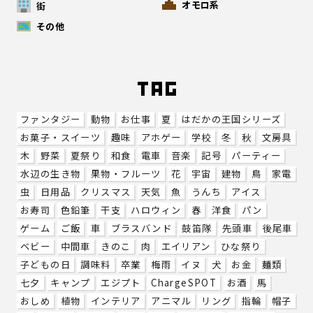
オモロ系
街
その他
ファンタジー
動物
お仕事
夏
はだかの王国シリーズ
お菓子・スイーツ
趣味
アホゲー
学校
冬
秋
文房具
木
野菜
夏祭り
和食
電車
音楽
記号
パーティー
水辺の生き物
果物・フルーツ
花
宇宙
建物
鳥
家電
虫
日用品
クリスマス
天気
魚
うんち
アイス
お寿司
色鉛筆
干支
ハロウィン
春
洋食
パン
ゲーム
ご飯
車
ブラスバンド
鼓笛隊
先頭車
後尾車
ベビー
中間車
きのこ
肉
エイリアン
ひな祭り
子どもの日
調味料
卒業
梅雨
イヌ
犬
お金
麺類
七夕
キャンプ
エジプト
ChargeSPOT
お酒
馬
おしめ
植物
インテリア
アニマル
リング
指輪
帽子