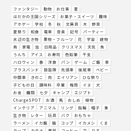
ファンタジー
動物
お仕事
夏
はだかの王国シリーズ
お菓子・スイーツ
趣味
アホゲー
学校
冬
秋
文房具
木
野菜
夏祭り
和食
電車
音楽
記号
パーティー
水辺の生き物
果物・フルーツ
花
宇宙
建物
鳥
家電
虫
日用品
クリスマス
天気
魚
うんち
アイス
お寿司
色鉛筆
干支
ハロウィン
春
洋食
パン
ゲーム
ご飯
車
ブラスバンド
鼓笛隊
先頭車
後尾車
ベビー
中間車
きのこ
肉
エイリアン
ひな祭り
子どもの日
調味料
卒業
梅雨
イヌ
犬
お金
麺類
七夕
キャンプ
エジプト
ChargeSPOT
お酒
馬
おしめ
植物
インテリア
アニマル
リング
指輪
帽子
象
生き物
レター
玩具
バク
おもちゃ
ラーメン
イカ飯
猫
コップ
イカメシ
くま
カップ
カタナ
栗鼠
コーヒー
刀
りす