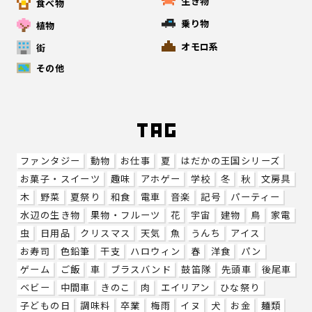
生き物
食べ物
乗り物
植物
オモロ系
街
その他
ファンタジー
動物
お仕事
夏
はだかの王国シリーズ
お菓子・スイーツ
趣味
アホゲー
学校
冬
秋
文房具
木
野菜
夏祭り
和食
電車
音楽
記号
パーティー
水辺の生き物
果物・フルーツ
花
宇宙
建物
鳥
家電
虫
日用品
クリスマス
天気
魚
うんち
アイス
お寿司
色鉛筆
干支
ハロウィン
春
洋食
パン
ゲーム
ご飯
車
ブラスバンド
鼓笛隊
先頭車
後尾車
ベビー
中間車
きのこ
肉
エイリアン
ひな祭り
子どもの日
調味料
卒業
梅雨
イヌ
犬
お金
麺類