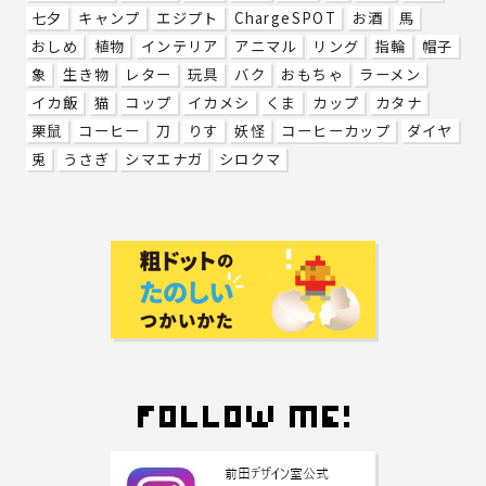
七夕
キャンプ
エジプト
ChargeSPOT
お酒
馬
おしめ
植物
インテリア
アニマル
リング
指輪
帽子
象
生き物
レター
玩具
バク
おもちゃ
ラーメン
イカ飯
猫
コップ
イカメシ
くま
カップ
カタナ
栗鼠
コーヒー
刀
りす
妖怪
コーヒーカップ
ダイヤ
兎
うさぎ
シマエナガ
シロクマ