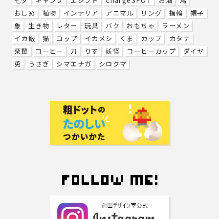
七夕
キャンプ
エジプト
ChargeSPOT
お酒
馬
おしめ
植物
インテリア
アニマル
リング
指輪
帽子
象
生き物
レター
玩具
バク
おもちゃ
ラーメン
イカ飯
猫
コップ
イカメシ
くま
カップ
カタナ
栗鼠
コーヒー
刀
りす
妖怪
コーヒーカップ
ダイヤ
兎
うさぎ
シマエナガ
シロクマ