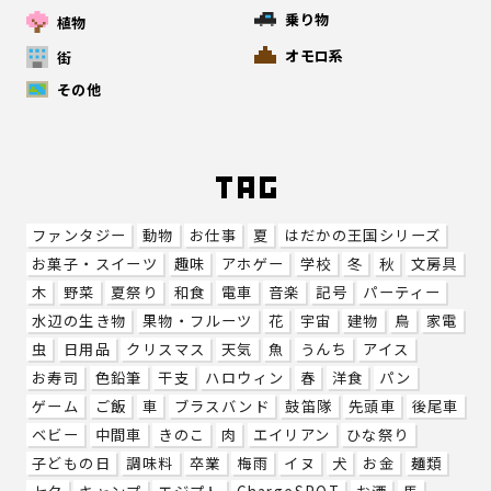
乗り物
植物
オモロ系
街
その他
ファンタジー
動物
お仕事
夏
はだかの王国シリーズ
お菓子・スイーツ
趣味
アホゲー
学校
冬
秋
文房具
木
野菜
夏祭り
和食
電車
音楽
記号
パーティー
水辺の生き物
果物・フルーツ
花
宇宙
建物
鳥
家電
虫
日用品
クリスマス
天気
魚
うんち
アイス
お寿司
色鉛筆
干支
ハロウィン
春
洋食
パン
ゲーム
ご飯
車
ブラスバンド
鼓笛隊
先頭車
後尾車
ベビー
中間車
きのこ
肉
エイリアン
ひな祭り
子どもの日
調味料
卒業
梅雨
イヌ
犬
お金
麺類