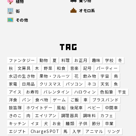
乗り物
植物
オモロ系
街
その他
ファンタジー
動物
夏
料理
お正月
趣味
学校
冬
秋
文房具
木
野菜
和食
音楽
記号
パーティー
水辺の生き物
果物・フルーツ
花
飲み物
宇宙
鳥
家電
日用品
クリスマス
パソコン
ネコ
天気
魚
アイス
お寿司
バレンタイン
ハロウィン
色鉛筆
干支
洋食
パン
食べ物
ゲーム
ご飯
車
ブラスバンド
鼓笛隊
ホワイトデー
風船
後尾車
ベビー
中間車
きのこ
肉
エイリアン
調理器具
調味料
カフェ
キッチン
イヌ
犬
お金
麺類
子供
節分
卒業
エジプト
ChargeSPOT
馬
入学
アニマル
リング