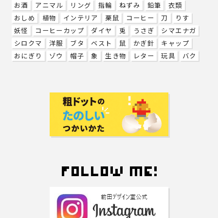
お酒
アニマル
リング
指輪
ねずみ
鉛筆
衣類
おしめ
植物
インテリア
栗鼠
コーヒー
刀
りす
妖怪
コーヒーカップ
ダイヤ
兎
うさぎ
シマエナガ
シロクマ
洋服
ブタ
ベスト
鼠
かぎ針
キャップ
おにぎり
ゾウ
帽子
象
生き物
レター
玩具
バク