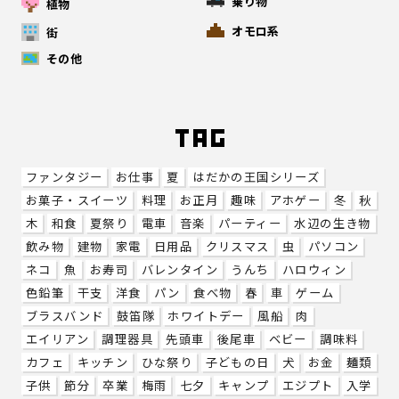
乗り物
植物
オモロ系
街
その他
ファンタジー
お仕事
夏
はだかの王国シリーズ
お菓子・スイーツ
料理
お正月
趣味
アホゲー
冬
秋
木
和食
夏祭り
電車
音楽
パーティー
水辺の生き物
飲み物
建物
家電
日用品
クリスマス
虫
パソコン
ネコ
魚
お寿司
バレンタイン
うんち
ハロウィン
色鉛筆
干支
洋食
パン
食べ物
春
車
ゲーム
ブラスバンド
鼓笛隊
ホワイトデー
風船
肉
エイリアン
調理器具
先頭車
後尾車
ベビー
調味料
カフェ
キッチン
ひな祭り
子どもの日
犬
お金
麺類
子供
節分
卒業
梅雨
七夕
キャンプ
エジプト
入学