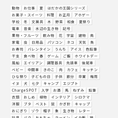
動物
お仕事
夏
はだかの王国シリーズ
お菓子・スイーツ
料理
お正月
アホゲー
学校
冬
文房具
木
野菜
和食
夏祭り
電車
音楽
水辺の生き物
記号
果物・フルーツ
飲み物
花
宇宙
建物
鳥
家電
虫
日用品
パソコン
ネコ
天気
魚
お寿司
バレンタイン
うんち
アイス
色鉛筆
干支
食べ物
春
ゲーム
ご飯
ホワイトデー
風船
エイリアン
調理器具
先頭車
後尾車
ベビー
中間車
きのこ
肉
カフェ
キッチン
ひな祭り
子どもの日
子供
節分
卒業
梅雨
イヌ
犬
七夕
キャンプ
エジプト
ChargeSPOT
入学
お酒
馬
ねずみ
鉛筆
衣類
おしめ
植物
インテリア
シロクマ
洋服
ブタ
ベスト
鼠
かぎ針
キャップ
おにぎり
ゾウ
帽子
象
生き物
レター
玩具
バク
おもちゃ
ラーメン
イカ飯
猫