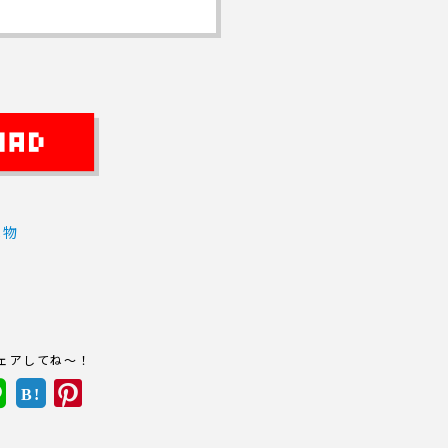
べ物
ェアしてね～！
B!