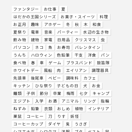
ファンタジー
お仕事
夏
はだかの王国シリーズ
お菓子・スイーツ
料理
お正月
趣味
アホゲー
冬
秋
木
和食
夏祭り
電車
音楽
パーティー
水辺の生き物
飲み物
建物
家電
日用品
クリスマス
虫
パソコン
ネコ
魚
お寿司
バレンタイン
うんち
ハロウィン
色鉛筆
干支
洋食
パン
食べ物
春
車
ゲーム
ブラスバンド
鼓笛隊
ホワイトデー
風船
肉
エイリアン
調理器具
先頭車
後尾車
ベビー
調味料
カフェ
キッチン
ひな祭り
子どもの日
犬
お金
麺類
子供
節分
卒業
梅雨
七夕
キャンプ
エジプト
入学
お酒
アニマル
リング
指輪
ねずみ
鉛筆
衣類
おしめ
植物
インテリア
栗鼠
コーヒー
刀
りす
妖怪
コーヒーカップ
ダイヤ
兎
うさぎ
シマエナガ
シロクマ
洋服
ブタ
ベスト
鼠