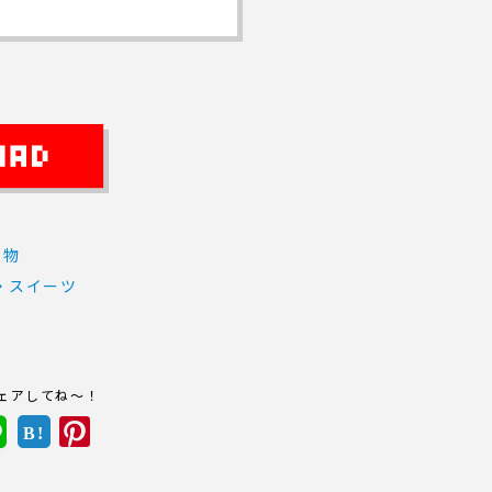
べ物
・スイーツ
ェアしてね～！
B!