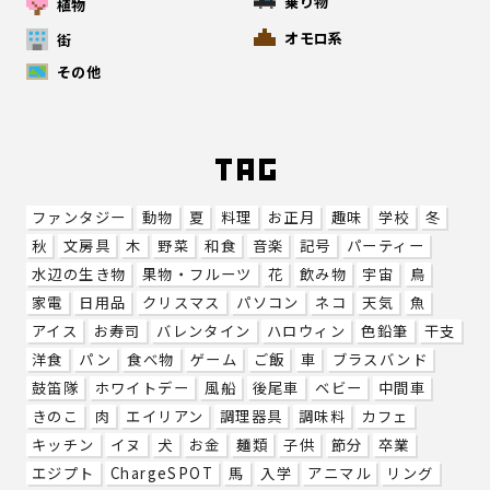
乗り物
植物
オモロ系
街
その他
ファンタジー
動物
夏
料理
お正月
趣味
学校
冬
秋
文房具
木
野菜
和食
音楽
記号
パーティー
水辺の生き物
果物・フルーツ
花
飲み物
宇宙
鳥
家電
日用品
クリスマス
パソコン
ネコ
天気
魚
アイス
お寿司
バレンタイン
ハロウィン
色鉛筆
干支
洋食
パン
食べ物
ゲーム
ご飯
車
ブラスバンド
鼓笛隊
ホワイトデー
風船
後尾車
ベビー
中間車
きのこ
肉
エイリアン
調理器具
調味料
カフェ
キッチン
イヌ
犬
お金
麺類
子供
節分
卒業
エジプト
ChargeSPOT
馬
入学
アニマル
リング