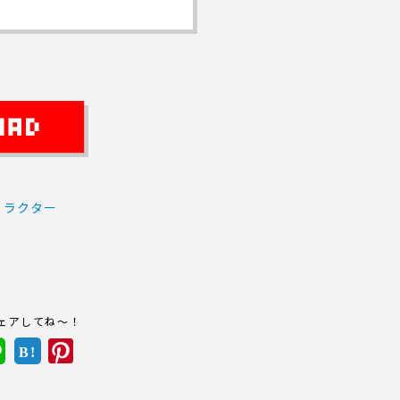
ャラクター
ト
ェアしてね～！
B!