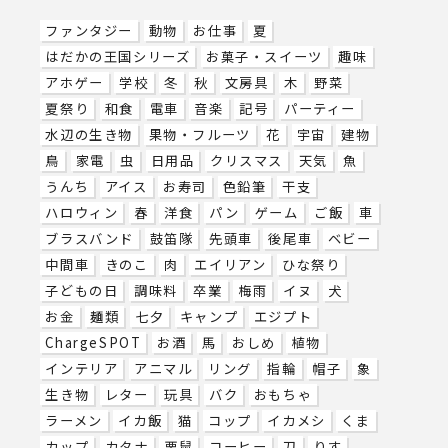
ファンタジー
動物
お仕事
夏
はだかの王国シリーズ
お菓子・スイーツ
趣味
アホゲー
学校
冬
秋
文房具
木
野菜
夏祭り
和食
電車
音楽
記号
パーティー
水辺の生き物
果物・フルーツ
花
宇宙
建物
鳥
家電
虫
日用品
クリスマス
天気
魚
うんち
アイス
お寿司
色鉛筆
干支
ハロウィン
春
洋食
パン
ゲーム
ご飯
車
ブラスバンド
鼓笛隊
先頭車
後尾車
ベビー
中間車
きのこ
肉
エイリアン
ひな祭り
子どもの日
調味料
卒業
梅雨
イヌ
犬
お金
麺類
七夕
キャンプ
エジプト
ChargeSPOT
お酒
馬
おしめ
植物
インテリア
アニマル
リング
指輪
帽子
象
生き物
レター
玩具
バク
おもちゃ
ラーメン
イカ飯
猫
コップ
イカメシ
くま
カップ
カタナ
栗鼠
コーヒー
刀
りす