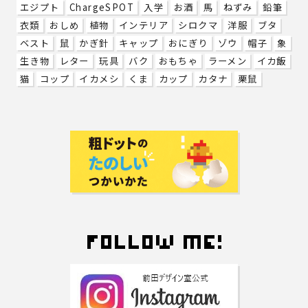
エジプト
ChargeSPOT
入学
お酒
馬
ねずみ
鉛筆
衣類
おしめ
植物
インテリア
シロクマ
洋服
ブタ
ベスト
鼠
かぎ針
キャップ
おにぎり
ゾウ
帽子
象
生き物
レター
玩具
バク
おもちゃ
ラーメン
イカ飯
猫
コップ
イカメシ
くま
カップ
カタナ
栗鼠