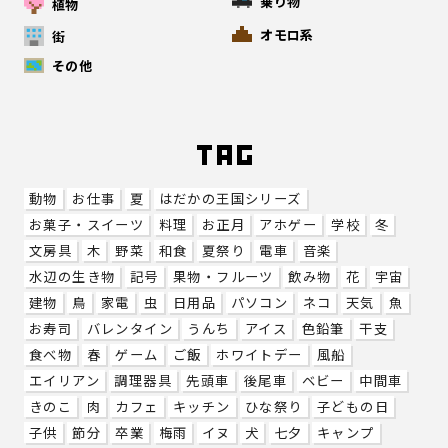
乗り物
植物
オモロ系
街
その他
動物
お仕事
夏
はだかの王国シリーズ
お菓子・スイーツ
料理
お正月
アホゲー
学校
冬
文房具
木
野菜
和食
夏祭り
電車
音楽
水辺の生き物
記号
果物・フルーツ
飲み物
花
宇宙
建物
鳥
家電
虫
日用品
パソコン
ネコ
天気
魚
お寿司
バレンタイン
うんち
アイス
色鉛筆
干支
食べ物
春
ゲーム
ご飯
ホワイトデー
風船
エイリアン
調理器具
先頭車
後尾車
ベビー
中間車
きのこ
肉
カフェ
キッチン
ひな祭り
子どもの日
子供
節分
卒業
梅雨
イヌ
犬
七夕
キャンプ