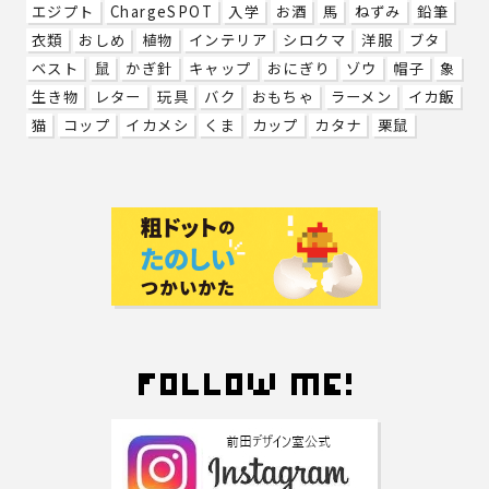
エジプト
ChargeSPOT
入学
お酒
馬
ねずみ
鉛筆
衣類
おしめ
植物
インテリア
シロクマ
洋服
ブタ
ベスト
鼠
かぎ針
キャップ
おにぎり
ゾウ
帽子
象
生き物
レター
玩具
バク
おもちゃ
ラーメン
イカ飯
猫
コップ
イカメシ
くま
カップ
カタナ
栗鼠