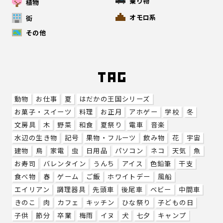
乗り物
植物
オモロ系
街
その他
動物
お仕事
夏
はだかの王国シリーズ
お菓子・スイーツ
料理
お正月
アホゲー
学校
冬
文房具
木
野菜
和食
夏祭り
電車
音楽
水辺の生き物
記号
果物・フルーツ
飲み物
花
宇宙
建物
鳥
家電
虫
日用品
パソコン
ネコ
天気
魚
お寿司
バレンタイン
うんち
アイス
色鉛筆
干支
食べ物
春
ゲーム
ご飯
ホワイトデー
風船
エイリアン
調理器具
先頭車
後尾車
ベビー
中間車
きのこ
肉
カフェ
キッチン
ひな祭り
子どもの日
子供
節分
卒業
梅雨
イヌ
犬
七夕
キャンプ