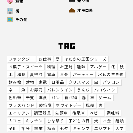
乗り物
植物
オモロ系
街
その他
ファンタジー
お仕事
夏
はだかの王国シリーズ
お菓子・スイーツ
料理
お正月
趣味
アホゲー
冬
秋
木
和食
夏祭り
電車
音楽
パーティー
水辺の生き物
飲み物
建物
家電
日用品
クリスマス
虫
パソコン
ネコ
魚
お寿司
バレンタイン
うんち
ハロウィン
色鉛筆
干支
洋食
パン
食べ物
春
車
ゲーム
ブラスバンド
鼓笛隊
ホワイトデー
風船
肉
エイリアン
調理器具
先頭車
後尾車
ベビー
調味料
カフェ
キッチン
ひな祭り
子どもの日
犬
お金
麺類
子供
節分
卒業
梅雨
七夕
キャンプ
エジプト
入学