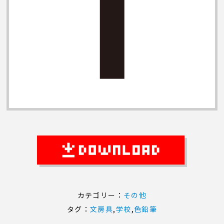
カテゴリー：
その他
タグ：
文房具
,
学校
,
色鉛筆