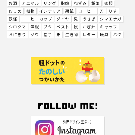
お酒
アニマル
リング
指輪
ねずみ
鉛筆
衣類
おしめ
植物
インテリア
栗鼠
コーヒー
刀
りす
妖怪
コーヒーカップ
ダイヤ
兎
うさぎ
シマエナガ
シロクマ
洋服
ブタ
ベスト
鼠
かぎ針
キャップ
おにぎり
ゾウ
帽子
象
生き物
レター
玩具
バク