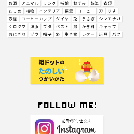
お酒
アニマル
リング
指輪
ねずみ
鉛筆
衣類
おしめ
植物
インテリア
栗鼠
コーヒー
刀
りす
妖怪
コーヒーカップ
ダイヤ
兎
うさぎ
シマエナガ
シロクマ
洋服
ブタ
ベスト
鼠
かぎ針
キャップ
おにぎり
ゾウ
帽子
象
生き物
レター
玩具
バク