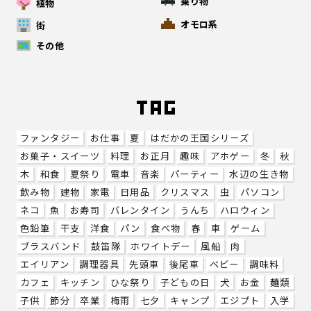
乗り物
植物
オモロ系
街
その他
ファンタジー
お仕事
夏
はだかの王国シリーズ
お菓子・スイーツ
料理
お正月
趣味
アホゲー
冬
秋
木
和食
夏祭り
電車
音楽
パーティー
水辺の生き物
飲み物
建物
家電
日用品
クリスマス
虫
パソコン
ネコ
魚
お寿司
バレンタイン
うんち
ハロウィン
色鉛筆
干支
洋食
パン
食べ物
春
車
ゲーム
ブラスバンド
鼓笛隊
ホワイトデー
風船
肉
エイリアン
調理器具
先頭車
後尾車
ベビー
調味料
カフェ
キッチン
ひな祭り
子どもの日
犬
お金
麺類
子供
節分
卒業
梅雨
七夕
キャンプ
エジプト
入学