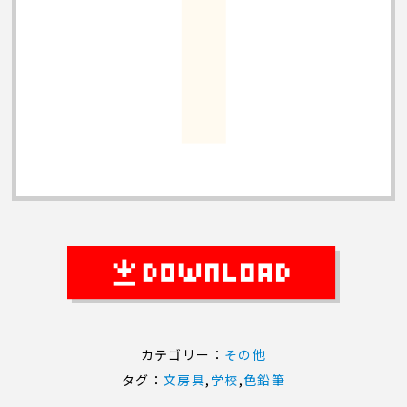
カテゴリー：
その他
タグ：
文房具
,
学校
,
色鉛筆