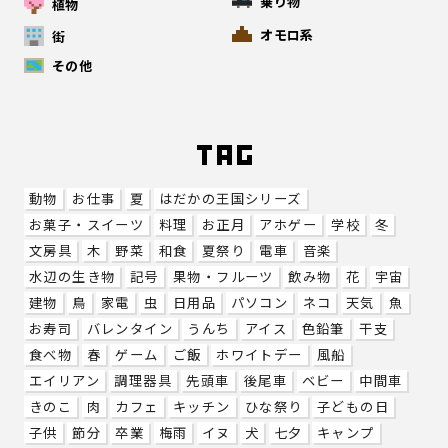
乗り物
植物
オモロ系
街
その他
動物
お仕事
夏
はだかの王国シリーズ
お菓子・スイーツ
料理
お正月
アホゲー
学校
冬
文房具
木
野菜
和食
夏祭り
電車
音楽
水辺の生き物
記号
果物・フルーツ
飲み物
花
宇宙
建物
鳥
家電
虫
日用品
パソコン
ネコ
天気
魚
お寿司
バレンタイン
うんち
アイス
色鉛筆
干支
食べ物
春
ゲーム
ご飯
ホワイトデー
風船
エイリアン
調理器具
先頭車
後尾車
ベビー
中間車
きのこ
肉
カフェ
キッチン
ひな祭り
子どもの日
子供
節分
卒業
梅雨
イヌ
犬
七夕
キャンプ