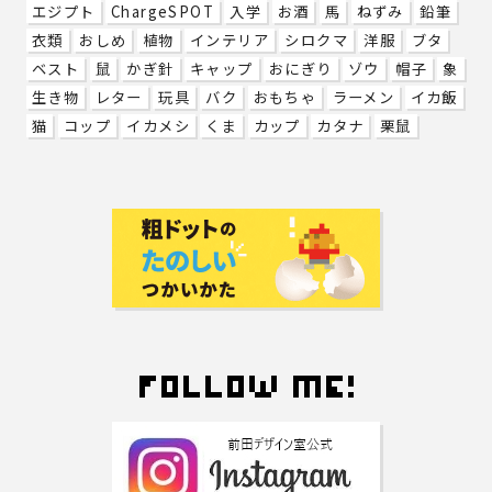
エジプト
ChargeSPOT
入学
お酒
馬
ねずみ
鉛筆
衣類
おしめ
植物
インテリア
シロクマ
洋服
ブタ
ベスト
鼠
かぎ針
キャップ
おにぎり
ゾウ
帽子
象
生き物
レター
玩具
バク
おもちゃ
ラーメン
イカ飯
猫
コップ
イカメシ
くま
カップ
カタナ
栗鼠