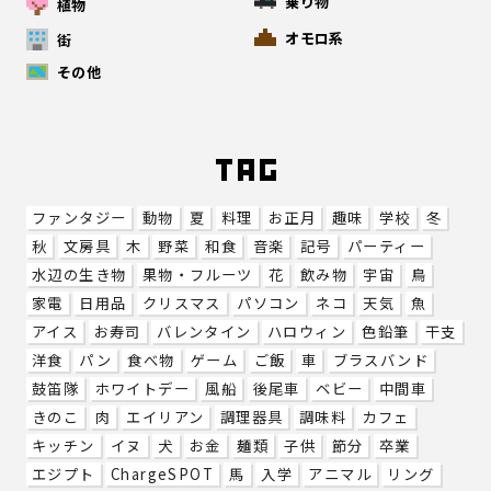
乗り物
植物
オモロ系
街
その他
ファンタジー
動物
夏
料理
お正月
趣味
学校
冬
秋
文房具
木
野菜
和食
音楽
記号
パーティー
水辺の生き物
果物・フルーツ
花
飲み物
宇宙
鳥
家電
日用品
クリスマス
パソコン
ネコ
天気
魚
アイス
お寿司
バレンタイン
ハロウィン
色鉛筆
干支
洋食
パン
食べ物
ゲーム
ご飯
車
ブラスバンド
鼓笛隊
ホワイトデー
風船
後尾車
ベビー
中間車
きのこ
肉
エイリアン
調理器具
調味料
カフェ
キッチン
イヌ
犬
お金
麺類
子供
節分
卒業
エジプト
ChargeSPOT
馬
入学
アニマル
リング