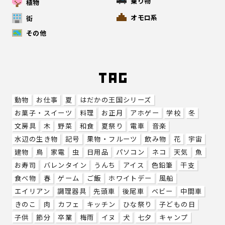
乗り物
植物
オモロ系
街
その他
動物
お仕事
夏
はだかの王国シリーズ
お菓子・スイーツ
料理
お正月
アホゲー
学校
冬
文房具
木
野菜
和食
夏祭り
電車
音楽
水辺の生き物
記号
果物・フルーツ
飲み物
花
宇宙
建物
鳥
家電
虫
日用品
パソコン
ネコ
天気
魚
お寿司
バレンタイン
うんち
アイス
色鉛筆
干支
食べ物
春
ゲーム
ご飯
ホワイトデー
風船
エイリアン
調理器具
先頭車
後尾車
ベビー
中間車
きのこ
肉
カフェ
キッチン
ひな祭り
子どもの日
子供
節分
卒業
梅雨
イヌ
犬
七夕
キャンプ