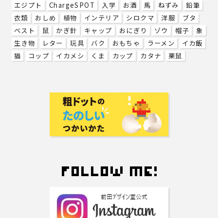
エジプト
ChargeSPOT
入学
お酒
馬
ねずみ
鉛筆
衣類
おしめ
植物
インテリア
シロクマ
洋服
ブタ
ベスト
鼠
かぎ針
キャップ
おにぎり
ゾウ
帽子
象
生き物
レター
玩具
バク
おもちゃ
ラーメン
イカ飯
猫
コップ
イカメシ
くま
カップ
カタナ
栗鼠