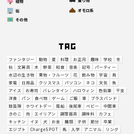
乗り物
植物
オモロ系
街
その他
ファンタジー
動物
夏
料理
お正月
趣味
学校
冬
秋
文房具
木
野菜
和食
音楽
記号
パーティー
水辺の生き物
果物・フルーツ
花
飲み物
宇宙
鳥
家電
日用品
クリスマス
パソコン
ネコ
天気
魚
アイス
お寿司
バレンタイン
ハロウィン
色鉛筆
干支
洋食
パン
食べ物
ゲーム
ご飯
車
ブラスバンド
鼓笛隊
ホワイトデー
風船
後尾車
ベビー
中間車
きのこ
肉
エイリアン
調理器具
調味料
カフェ
キッチン
イヌ
犬
お金
麺類
子供
節分
卒業
エジプト
ChargeSPOT
馬
入学
アニマル
リング