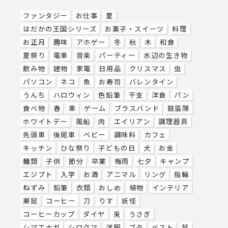
ファンタジー
お仕事
夏
はだかの王国シリーズ
お菓子・スイーツ
料理
お正月
趣味
アホゲー
冬
秋
木
和食
夏祭り
電車
音楽
パーティー
水辺の生き物
飲み物
建物
家電
日用品
クリスマス
虫
パソコン
ネコ
魚
お寿司
バレンタイン
うんち
ハロウィン
色鉛筆
干支
洋食
パン
食べ物
春
車
ゲーム
ブラスバンド
鼓笛隊
ホワイトデー
風船
肉
エイリアン
調理器具
先頭車
後尾車
ベビー
調味料
カフェ
キッチン
ひな祭り
子どもの日
犬
お金
麺類
子供
節分
卒業
梅雨
七夕
キャンプ
エジプト
入学
お酒
アニマル
リング
指輪
ねずみ
鉛筆
衣類
おしめ
植物
インテリア
栗鼠
コーヒー
刀
りす
妖怪
コーヒーカップ
ダイヤ
兎
うさぎ
シマエナガ
シロクマ
洋服
ブタ
ベスト
鼠