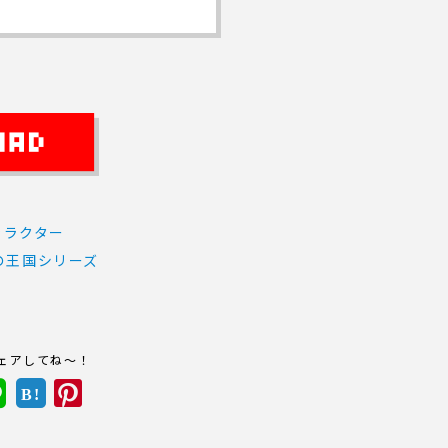
ャラクター
の王国シリーズ
ェアしてね～！
B!