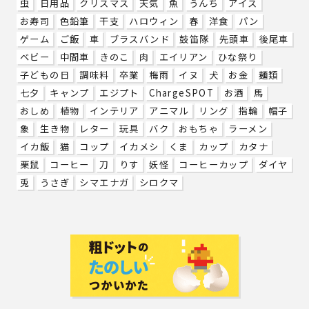
虫
日用品
クリスマス
天気
魚
うんち
アイス
お寿司
色鉛筆
干支
ハロウィン
春
洋食
パン
ゲーム
ご飯
車
ブラスバンド
鼓笛隊
先頭車
後尾車
ベビー
中間車
きのこ
肉
エイリアン
ひな祭り
子どもの日
調味料
卒業
梅雨
イヌ
犬
お金
麺類
七夕
キャンプ
エジプト
ChargeSPOT
お酒
馬
おしめ
植物
インテリア
アニマル
リング
指輪
帽子
象
生き物
レター
玩具
バク
おもちゃ
ラーメン
イカ飯
猫
コップ
イカメシ
くま
カップ
カタナ
栗鼠
コーヒー
刀
りす
妖怪
コーヒーカップ
ダイヤ
兎
うさぎ
シマエナガ
シロクマ