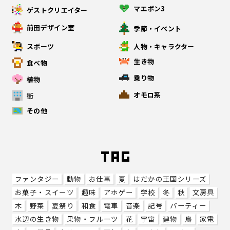
マエボン3
ゲストクリエイター
前田デザイン室
季節・イベント
スポーツ
人物・キャラクター
生き物
食べ物
乗り物
植物
オモロ系
街
その他
ファンタジー
動物
お仕事
夏
はだかの王国シリーズ
お菓子・スイーツ
趣味
アホゲー
学校
冬
秋
文房具
木
野菜
夏祭り
和食
電車
音楽
記号
パーティー
水辺の生き物
果物・フルーツ
花
宇宙
建物
鳥
家電