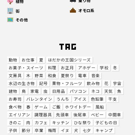
乗り物
植物
オモロ系
街
その他
動物
お仕事
夏
はだかの王国シリーズ
お菓子・スイーツ
料理
お正月
アホゲー
学校
冬
文房具
木
野菜
和食
夏祭り
電車
音楽
水辺の生き物
記号
果物・フルーツ
飲み物
花
宇宙
建物
鳥
家電
虫
日用品
パソコン
ネコ
天気
魚
お寿司
バレンタイン
うんち
アイス
色鉛筆
干支
食べ物
春
ゲーム
ご飯
ホワイトデー
風船
エイリアン
調理器具
先頭車
後尾車
ベビー
中間車
きのこ
肉
カフェ
キッチン
ひな祭り
子どもの日
子供
節分
卒業
梅雨
イヌ
犬
七夕
キャンプ