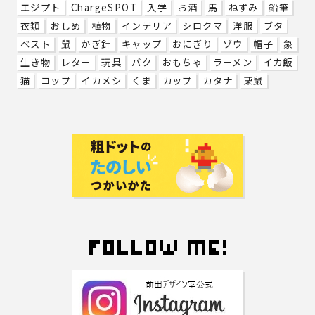
エジプト
ChargeSPOT
入学
お酒
馬
ねずみ
鉛筆
衣類
おしめ
植物
インテリア
シロクマ
洋服
ブタ
ベスト
鼠
かぎ針
キャップ
おにぎり
ゾウ
帽子
象
生き物
レター
玩具
バク
おもちゃ
ラーメン
イカ飯
猫
コップ
イカメシ
くま
カップ
カタナ
栗鼠