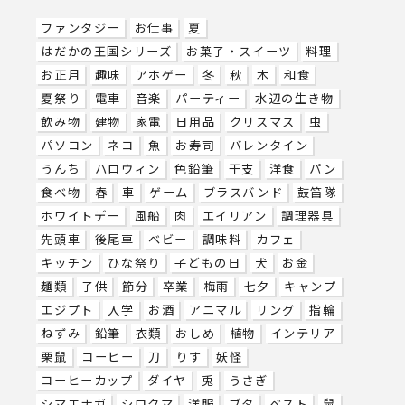
ファンタジー
お仕事
夏
はだかの王国シリーズ
お菓子・スイーツ
料理
お正月
趣味
アホゲー
冬
秋
木
和食
夏祭り
電車
音楽
パーティー
水辺の生き物
飲み物
建物
家電
日用品
クリスマス
虫
パソコン
ネコ
魚
お寿司
バレンタイン
うんち
ハロウィン
色鉛筆
干支
洋食
パン
食べ物
春
車
ゲーム
ブラスバンド
鼓笛隊
ホワイトデー
風船
肉
エイリアン
調理器具
先頭車
後尾車
ベビー
調味料
カフェ
キッチン
ひな祭り
子どもの日
犬
お金
麺類
子供
節分
卒業
梅雨
七夕
キャンプ
エジプト
入学
お酒
アニマル
リング
指輪
ねずみ
鉛筆
衣類
おしめ
植物
インテリア
栗鼠
コーヒー
刀
りす
妖怪
コーヒーカップ
ダイヤ
兎
うさぎ
シマエナガ
シロクマ
洋服
ブタ
ベスト
鼠