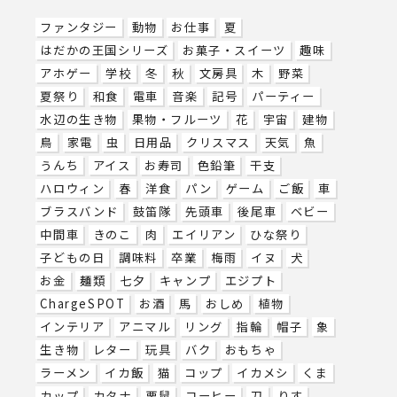
ファンタジー
動物
お仕事
夏
はだかの王国シリーズ
お菓子・スイーツ
趣味
アホゲー
学校
冬
秋
文房具
木
野菜
夏祭り
和食
電車
音楽
記号
パーティー
水辺の生き物
果物・フルーツ
花
宇宙
建物
鳥
家電
虫
日用品
クリスマス
天気
魚
うんち
アイス
お寿司
色鉛筆
干支
ハロウィン
春
洋食
パン
ゲーム
ご飯
車
ブラスバンド
鼓笛隊
先頭車
後尾車
ベビー
中間車
きのこ
肉
エイリアン
ひな祭り
子どもの日
調味料
卒業
梅雨
イヌ
犬
お金
麺類
七夕
キャンプ
エジプト
ChargeSPOT
お酒
馬
おしめ
植物
インテリア
アニマル
リング
指輪
帽子
象
生き物
レター
玩具
バク
おもちゃ
ラーメン
イカ飯
猫
コップ
イカメシ
くま
カップ
カタナ
栗鼠
コーヒー
刀
りす