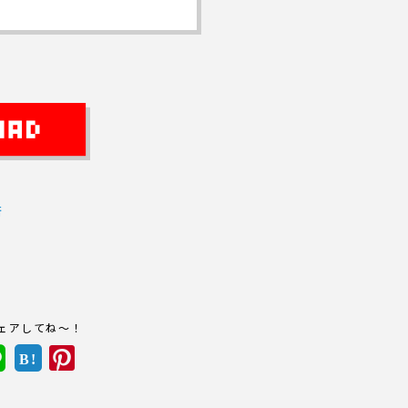
街
ェアしてね～！
B!