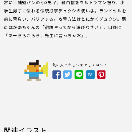
常に半袖短パンの小3男子。紅白帽をウルトラマン被り、小
学生男子に伝わる伝統打撃デュクシの使い手。ランドセルを
前に背負い、バリアする。攻撃方法はとにかくデュクシ。弱
点はかあちゃんの「宿題やってから遊びなさい」、口癖は
「あーららこらら、先生に言っちゃお」。
気に入ったらシェアしてね～！
B!
関連イラスト