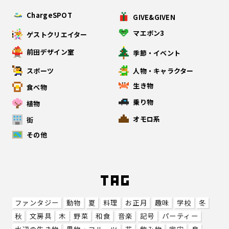
ChargeSPOT
GIVE&GIVEN
マエボン3
ゲストクリエイター
前田デザイン室
季節・イベント
スポーツ
人物・キャラクター
生き物
食べ物
乗り物
植物
オモロ系
街
その他
ファンタジー
動物
夏
料理
お正月
趣味
学校
冬
秋
文房具
木
野菜
和食
音楽
記号
パーティー