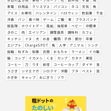
水辺の生き物
果物・フルーツ
花
飲み物
宇宙
鳥
家電
日用品
クリスマス
パソコン
ネコ
天気
魚
アイス
お寿司
バレンタイン
ハロウィン
色鉛筆
干支
洋食
パン
食べ物
ゲーム
ご飯
車
ブラスバンド
鼓笛隊
ホワイトデー
風船
後尾車
ベビー
中間車
きのこ
肉
エイリアン
調理器具
調味料
カフェ
キッチン
イヌ
犬
お金
麺類
子供
節分
卒業
エジプト
ChargeSPOT
馬
入学
アニマル
リング
指輪
ねずみ
鉛筆
衣類
おもちゃ
ラーメン
イカ飯
猫
コップ
イカメシ
くま
カップ
カタナ
栗鼠
コーヒー
刀
りす
妖怪
コーヒーカップ
ダイヤ
兎
うさぎ
シマエナガ
シロクマ
洋服
ブタ
ベスト
鼠
かぎ針
キャップ
おにぎり
ゾウ