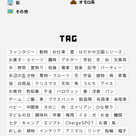
オモロ系
街
その他
ファンタジー
動物
お仕事
夏
はだかの王国シリーズ
お菓子・スイーツ
趣味
アホゲー
学校
冬
秋
文房具
木
野菜
夏祭り
和食
電車
音楽
記号
パーティー
水辺の生き物
果物・フルーツ
花
宇宙
建物
鳥
家電
虫
日用品
クリスマス
天気
魚
うんち
アイス
お寿司
色鉛筆
干支
ハロウィン
春
洋食
パン
ゲーム
ご飯
車
ブラスバンド
鼓笛隊
先頭車
後尾車
ベビー
中間車
きのこ
肉
エイリアン
ひな祭り
子どもの日
調味料
卒業
梅雨
イヌ
犬
お金
麺類
七夕
キャンプ
エジプト
ChargeSPOT
お酒
馬
おしめ
植物
インテリア
アニマル
リング
指輪
帽子