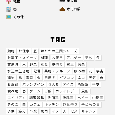
乗り物
植物
オモロ系
街
その他
動物
お仕事
夏
はだかの王国シリーズ
お菓子・スイーツ
料理
お正月
アホゲー
学校
冬
文房具
木
野菜
和食
夏祭り
電車
音楽
水辺の生き物
記号
果物・フルーツ
飲み物
花
宇宙
建物
鳥
家電
虫
日用品
パソコン
ネコ
天気
魚
お寿司
バレンタイン
うんち
アイス
色鉛筆
干支
食べ物
春
ゲーム
ご飯
ホワイトデー
風船
エイリアン
調理器具
先頭車
後尾車
ベビー
中間車
きのこ
肉
カフェ
キッチン
ひな祭り
子どもの日
子供
節分
卒業
梅雨
イヌ
犬
七夕
キャンプ