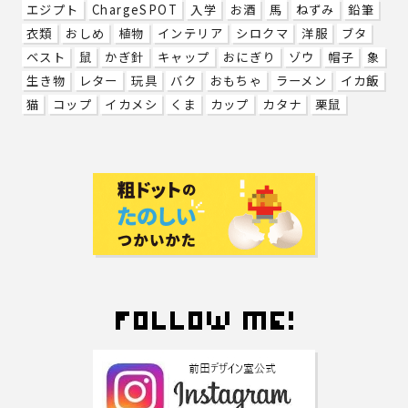
エジプト
ChargeSPOT
入学
お酒
馬
ねずみ
鉛筆
衣類
おしめ
植物
インテリア
シロクマ
洋服
ブタ
ベスト
鼠
かぎ針
キャップ
おにぎり
ゾウ
帽子
象
生き物
レター
玩具
バク
おもちゃ
ラーメン
イカ飯
猫
コップ
イカメシ
くま
カップ
カタナ
栗鼠