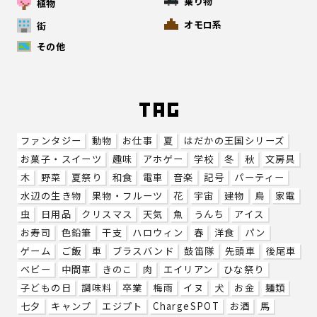
乗り物
植物
オモロ系
街
その他
ファンタジー
動物
お仕事
夏
はだかの王国シリーズ
お菓子・スイーツ
趣味
アホゲー
学校
冬
秋
文房具
木
野菜
夏祭り
和食
電車
音楽
記号
パーティー
水辺の生き物
果物・フルーツ
花
宇宙
建物
鳥
家電
虫
日用品
クリスマス
天気
魚
うんち
アイス
お寿司
色鉛筆
干支
ハロウィン
春
洋食
パン
ゲーム
ご飯
車
ブラスバンド
鼓笛隊
先頭車
後尾車
ベビー
中間車
きのこ
肉
エイリアン
ひな祭り
子どもの日
調味料
卒業
梅雨
イヌ
犬
お金
麺類
七夕
キャンプ
エジプト
ChargeSPOT
お酒
馬