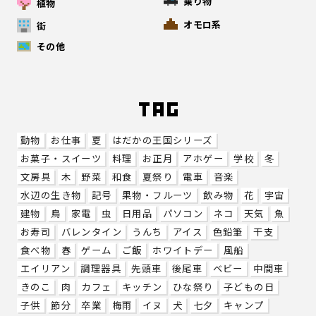
乗り物
植物
オモロ系
街
その他
動物
お仕事
夏
はだかの王国シリーズ
お菓子・スイーツ
料理
お正月
アホゲー
学校
冬
文房具
木
野菜
和食
夏祭り
電車
音楽
水辺の生き物
記号
果物・フルーツ
飲み物
花
宇宙
建物
鳥
家電
虫
日用品
パソコン
ネコ
天気
魚
お寿司
バレンタイン
うんち
アイス
色鉛筆
干支
食べ物
春
ゲーム
ご飯
ホワイトデー
風船
エイリアン
調理器具
先頭車
後尾車
ベビー
中間車
きのこ
肉
カフェ
キッチン
ひな祭り
子どもの日
子供
節分
卒業
梅雨
イヌ
犬
七夕
キャンプ