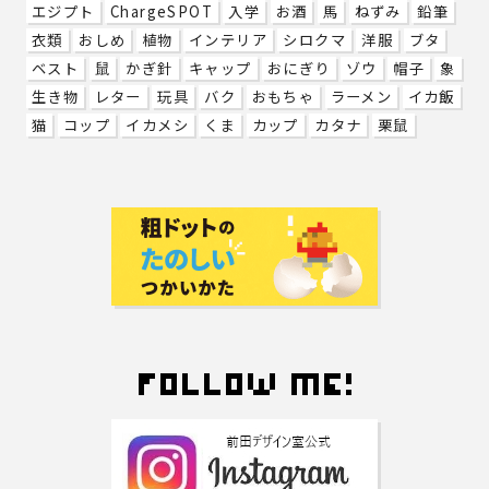
エジプト
ChargeSPOT
入学
お酒
馬
ねずみ
鉛筆
衣類
おしめ
植物
インテリア
シロクマ
洋服
ブタ
ベスト
鼠
かぎ針
キャップ
おにぎり
ゾウ
帽子
象
生き物
レター
玩具
バク
おもちゃ
ラーメン
イカ飯
猫
コップ
イカメシ
くま
カップ
カタナ
栗鼠