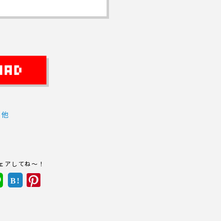
の他
ェアしてね～！
B!