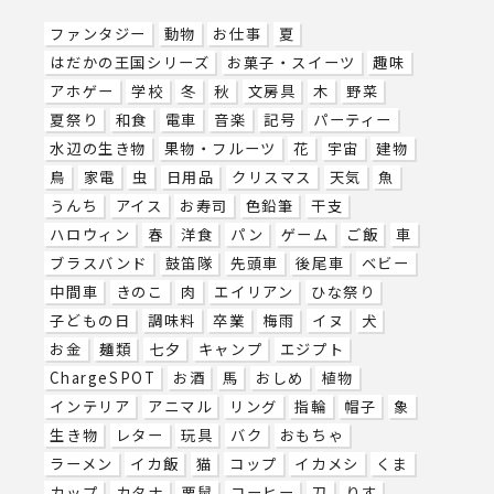
ファンタジー
動物
お仕事
夏
はだかの王国シリーズ
お菓子・スイーツ
趣味
アホゲー
学校
冬
秋
文房具
木
野菜
夏祭り
和食
電車
音楽
記号
パーティー
水辺の生き物
果物・フルーツ
花
宇宙
建物
鳥
家電
虫
日用品
クリスマス
天気
魚
うんち
アイス
お寿司
色鉛筆
干支
ハロウィン
春
洋食
パン
ゲーム
ご飯
車
ブラスバンド
鼓笛隊
先頭車
後尾車
ベビー
中間車
きのこ
肉
エイリアン
ひな祭り
子どもの日
調味料
卒業
梅雨
イヌ
犬
お金
麺類
七夕
キャンプ
エジプト
ChargeSPOT
お酒
馬
おしめ
植物
インテリア
アニマル
リング
指輪
帽子
象
生き物
レター
玩具
バク
おもちゃ
ラーメン
イカ飯
猫
コップ
イカメシ
くま
カップ
カタナ
栗鼠
コーヒー
刀
りす