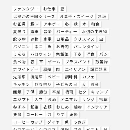
ファンタジー
お仕事
夏
はだかの王国シリーズ
お菓子・スイーツ
料理
お正月
趣味
アホゲー
冬
秋
木
和食
夏祭り
電車
音楽
パーティー
水辺の生き物
飲み物
建物
家電
日用品
クリスマス
虫
パソコン
ネコ
魚
お寿司
バレンタイン
うんち
ハロウィン
色鉛筆
干支
洋食
パン
食べ物
春
車
ゲーム
ブラスバンド
鼓笛隊
ホワイトデー
風船
肉
エイリアン
調理器具
先頭車
後尾車
ベビー
調味料
カフェ
キッチン
ひな祭り
子どもの日
犬
お金
麺類
子供
節分
卒業
梅雨
七夕
キャンプ
エジプト
入学
お酒
アニマル
リング
指輪
ねずみ
鉛筆
衣類
おしめ
植物
インテリア
栗鼠
コーヒー
刀
りす
妖怪
コーヒーカップ
ダイヤ
兎
うさぎ
シマエナガ
シロクマ
洋服
ブタ
ベスト
鼠