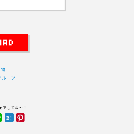
べ物
フルーツ
ェアしてね～！
B!