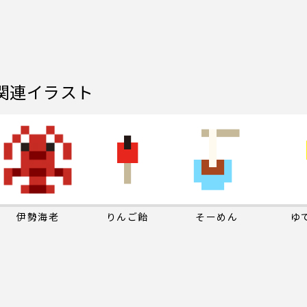
関連イラスト
伊勢海老
りんご飴
そーめん
ゆ