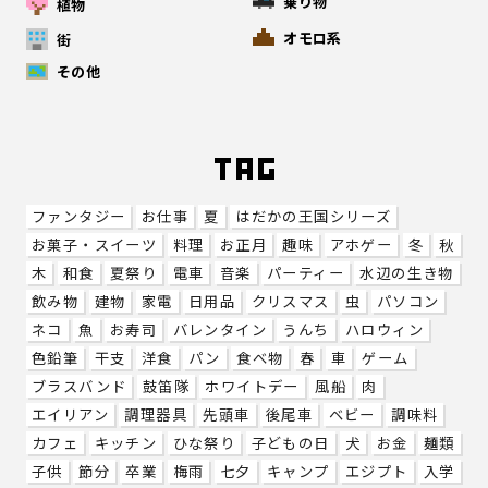
乗り物
植物
オモロ系
街
その他
ファンタジー
お仕事
夏
はだかの王国シリーズ
お菓子・スイーツ
料理
お正月
趣味
アホゲー
冬
秋
木
和食
夏祭り
電車
音楽
パーティー
水辺の生き物
飲み物
建物
家電
日用品
クリスマス
虫
パソコン
ネコ
魚
お寿司
バレンタイン
うんち
ハロウィン
色鉛筆
干支
洋食
パン
食べ物
春
車
ゲーム
ブラスバンド
鼓笛隊
ホワイトデー
風船
肉
エイリアン
調理器具
先頭車
後尾車
ベビー
調味料
カフェ
キッチン
ひな祭り
子どもの日
犬
お金
麺類
子供
節分
卒業
梅雨
七夕
キャンプ
エジプト
入学