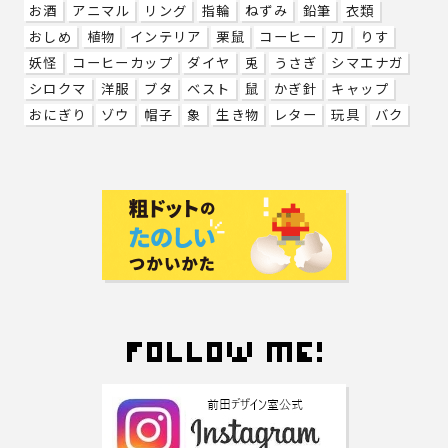
お酒
アニマル
リング
指輪
ねずみ
鉛筆
衣類
おしめ
植物
インテリア
栗鼠
コーヒー
刀
りす
妖怪
コーヒーカップ
ダイヤ
兎
うさぎ
シマエナガ
シロクマ
洋服
ブタ
ベスト
鼠
かぎ針
キャップ
おにぎり
ゾウ
帽子
象
生き物
レター
玩具
バク