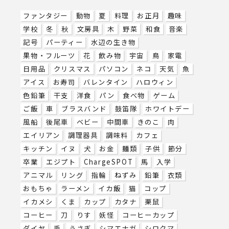
ファンタジー
動物
夏
料理
お正月
趣味
学校
冬
秋
文房具
木
野菜
和食
音楽
記号
パーティー
水辺の生き物
果物・フルーツ
花
飲み物
宇宙
鳥
家電
日用品
クリスマス
パソコン
ネコ
天気
魚
アイス
お寿司
バレンタイン
ハロウィン
色鉛筆
干支
洋食
パン
食べ物
ゲーム
ご飯
車
ブラスバンド
鼓笛隊
ホワイトデー
風船
後尾車
ベビー
中間車
きのこ
肉
エイリアン
調理器具
調味料
カフェ
キッチン
イヌ
犬
お金
麺類
子供
節分
卒業
エジプト
ChargeSPOT
馬
入学
アニマル
リング
指輪
ねずみ
鉛筆
衣類
おもちゃ
ラーメン
イカ飯
猫
コップ
イカメシ
くま
カップ
カタナ
栗鼠
コーヒー
刀
りす
妖怪
コーヒーカップ
ダイヤ
兎
うさぎ
シマエナガ
シロクマ