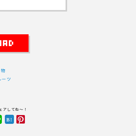
べ物
ルーツ
ェアしてね～！
B!