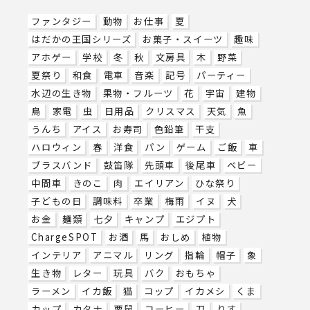
ファンタジー
動物
お仕事
夏
はだかの王国シリーズ
お菓子・スイーツ
趣味
アホゲー
学校
冬
秋
文房具
木
野菜
夏祭り
和食
電車
音楽
記号
パーティー
水辺の生き物
果物・フルーツ
花
宇宙
建物
鳥
家電
虫
日用品
クリスマス
天気
魚
うんち
アイス
お寿司
色鉛筆
干支
ハロウィン
春
洋食
パン
ゲーム
ご飯
車
ブラスバンド
鼓笛隊
先頭車
後尾車
ベビー
中間車
きのこ
肉
エイリアン
ひな祭り
子どもの日
調味料
卒業
梅雨
イヌ
犬
お金
麺類
七夕
キャンプ
エジプト
ChargeSPOT
お酒
馬
おしめ
植物
インテリア
アニマル
リング
指輪
帽子
象
生き物
レター
玩具
バク
おもちゃ
ラーメン
イカ飯
猫
コップ
イカメシ
くま
カップ
カタナ
栗鼠
コーヒー
刀
りす