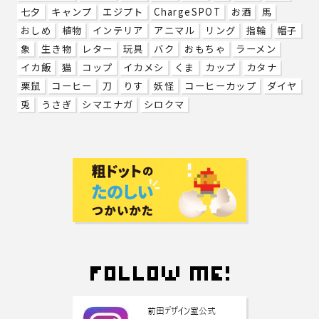
七夕
キャンプ
エジプト
ChargeSPOT
お酒
馬
おしめ
植物
インテリア
アニマル
リング
指輪
帽子
象
生き物
レター
玩具
バク
おもちゃ
ラーメン
イカ飯
猫
コップ
イカメシ
くま
カップ
カタナ
栗鼠
コーヒー
刀
りす
妖怪
コーヒーカップ
ダイヤ
兎
うさぎ
シマエナガ
シロクマ