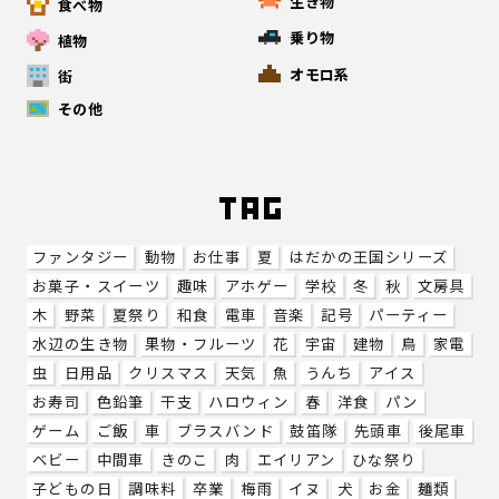
生き物
食べ物
乗り物
植物
オモロ系
街
その他
ファンタジー
動物
お仕事
夏
はだかの王国シリーズ
お菓子・スイーツ
趣味
アホゲー
学校
冬
秋
文房具
木
野菜
夏祭り
和食
電車
音楽
記号
パーティー
水辺の生き物
果物・フルーツ
花
宇宙
建物
鳥
家電
虫
日用品
クリスマス
天気
魚
うんち
アイス
お寿司
色鉛筆
干支
ハロウィン
春
洋食
パン
ゲーム
ご飯
車
ブラスバンド
鼓笛隊
先頭車
後尾車
ベビー
中間車
きのこ
肉
エイリアン
ひな祭り
子どもの日
調味料
卒業
梅雨
イヌ
犬
お金
麺類