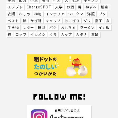
子供
節分
卒業
梅雨
イヌ
犬
七夕
キャンプ
エジプト
ChargeSPOT
入学
お酒
馬
ねずみ
鉛筆
衣類
おしめ
植物
インテリア
シロクマ
洋服
ブタ
ベスト
鼠
かぎ針
キャップ
おにぎり
ゾウ
帽子
象
生き物
レター
玩具
バク
おもちゃ
ラーメン
イカ飯
猫
コップ
イカメシ
くま
カップ
カタナ
栗鼠