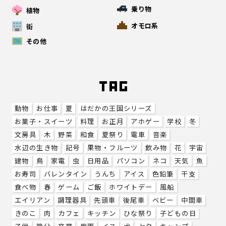
乗り物
植物
オモロ系
街
その他
動物
お仕事
夏
はだかの王国シリーズ
お菓子・スイーツ
料理
お正月
アホゲー
学校
冬
文房具
木
野菜
和食
夏祭り
電車
音楽
水辺の生き物
記号
果物・フルーツ
飲み物
花
宇宙
建物
鳥
家電
虫
日用品
パソコン
ネコ
天気
魚
お寿司
バレンタイン
うんち
アイス
色鉛筆
干支
食べ物
春
ゲーム
ご飯
ホワイトデー
風船
エイリアン
調理器具
先頭車
後尾車
ベビー
中間車
きのこ
肉
カフェ
キッチン
ひな祭り
子どもの日