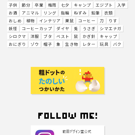
子供
節分
卒業
梅雨
七夕
キャンプ
エジプト
入学
お酒
アニマル
リング
指輪
ねずみ
鉛筆
衣類
おしめ
植物
インテリア
栗鼠
コーヒー
刀
りす
妖怪
コーヒーカップ
ダイヤ
兎
うさぎ
シマエナガ
シロクマ
洋服
ブタ
ベスト
鼠
かぎ針
キャップ
おにぎり
ゾウ
帽子
象
生き物
レター
玩具
バク