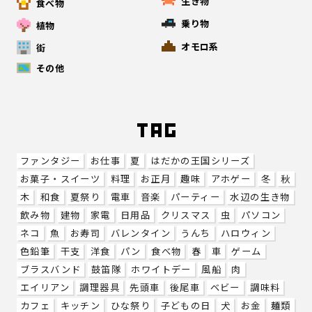
生き物
食べ物
乗り物
植物
オモロ系
街
その他
ファンタジー
お仕事
夏
はだかの王国シリーズ
お菓子・スイーツ
料理
お正月
趣味
アホゲー
冬
秋
木
和食
夏祭り
電車
音楽
パーティー
水辺の生き物
飲み物
建物
家電
日用品
クリスマス
虫
パソコン
ネコ
魚
お寿司
バレンタイン
うんち
ハロウィン
色鉛筆
干支
洋食
パン
食べ物
春
車
ゲーム
ブラスバンド
鼓笛隊
ホワイトデー
風船
肉
エイリアン
調理器具
先頭車
後尾車
ベビー
調味料
カフェ
キッチン
ひな祭り
子どもの日
犬
お金
麺類