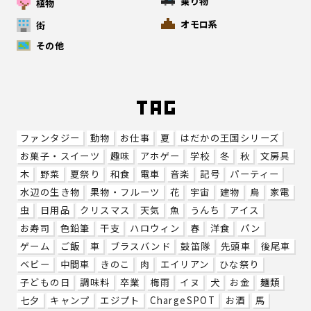
乗り物
植物
オモロ系
街
その他
ファンタジー
動物
お仕事
夏
はだかの王国シリーズ
お菓子・スイーツ
趣味
アホゲー
学校
冬
秋
文房具
木
野菜
夏祭り
和食
電車
音楽
記号
パーティー
水辺の生き物
果物・フルーツ
花
宇宙
建物
鳥
家電
虫
日用品
クリスマス
天気
魚
うんち
アイス
お寿司
色鉛筆
干支
ハロウィン
春
洋食
パン
ゲーム
ご飯
車
ブラスバンド
鼓笛隊
先頭車
後尾車
ベビー
中間車
きのこ
肉
エイリアン
ひな祭り
子どもの日
調味料
卒業
梅雨
イヌ
犬
お金
麺類
七夕
キャンプ
エジプト
ChargeSPOT
お酒
馬