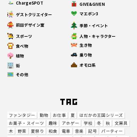
ChargeSPOT
GIVE&GIVEN
マエボン3
ゲストクリエイター
前田デザイン室
季節・イベント
スポーツ
人物・キャラクター
生き物
食べ物
乗り物
植物
オモロ系
街
その他
ファンタジー
動物
お仕事
夏
はだかの王国シリーズ
お菓子・スイーツ
趣味
アホゲー
学校
冬
秋
文房具
木
野菜
夏祭り
和食
電車
音楽
記号
パーティー