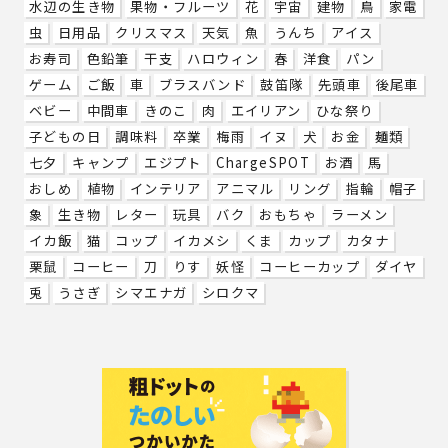
水辺の生き物
果物・フルーツ
花
宇宙
建物
鳥
家電
虫
日用品
クリスマス
天気
魚
うんち
アイス
お寿司
色鉛筆
干支
ハロウィン
春
洋食
パン
ゲーム
ご飯
車
ブラスバンド
鼓笛隊
先頭車
後尾車
ベビー
中間車
きのこ
肉
エイリアン
ひな祭り
子どもの日
調味料
卒業
梅雨
イヌ
犬
お金
麺類
七夕
キャンプ
エジプト
ChargeSPOT
お酒
馬
おしめ
植物
インテリア
アニマル
リング
指輪
帽子
象
生き物
レター
玩具
バク
おもちゃ
ラーメン
イカ飯
猫
コップ
イカメシ
くま
カップ
カタナ
栗鼠
コーヒー
刀
りす
妖怪
コーヒーカップ
ダイヤ
兎
うさぎ
シマエナガ
シロクマ