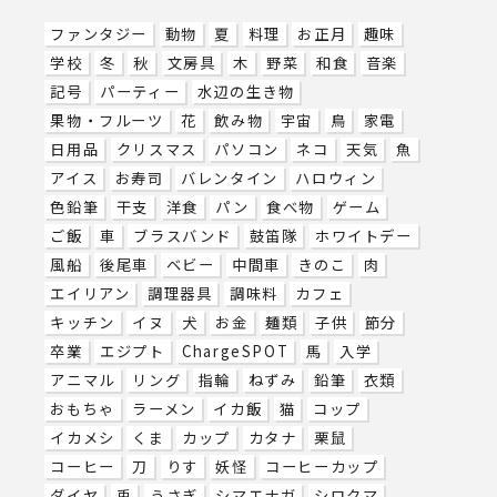
ファンタジー
動物
夏
料理
お正月
趣味
学校
冬
秋
文房具
木
野菜
和食
音楽
記号
パーティー
水辺の生き物
果物・フルーツ
花
飲み物
宇宙
鳥
家電
日用品
クリスマス
パソコン
ネコ
天気
魚
アイス
お寿司
バレンタイン
ハロウィン
色鉛筆
干支
洋食
パン
食べ物
ゲーム
ご飯
車
ブラスバンド
鼓笛隊
ホワイトデー
風船
後尾車
ベビー
中間車
きのこ
肉
エイリアン
調理器具
調味料
カフェ
キッチン
イヌ
犬
お金
麺類
子供
節分
卒業
エジプト
ChargeSPOT
馬
入学
アニマル
リング
指輪
ねずみ
鉛筆
衣類
おもちゃ
ラーメン
イカ飯
猫
コップ
イカメシ
くま
カップ
カタナ
栗鼠
コーヒー
刀
りす
妖怪
コーヒーカップ
ダイヤ
兎
うさぎ
シマエナガ
シロクマ