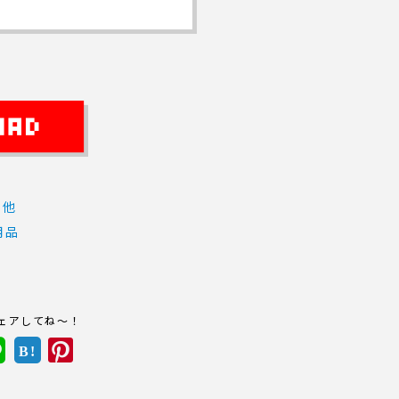
の他
用品
ェアしてね～！
B!