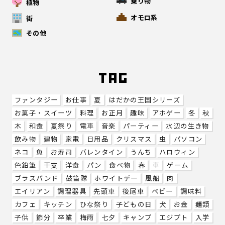
乗り物
植物
オモロ系
街
その他
ファンタジー
お仕事
夏
はだかの王国シリーズ
お菓子・スイーツ
料理
お正月
趣味
アホゲー
冬
秋
木
和食
夏祭り
電車
音楽
パーティー
水辺の生き物
飲み物
建物
家電
日用品
クリスマス
虫
パソコン
ネコ
魚
お寿司
バレンタイン
うんち
ハロウィン
色鉛筆
干支
洋食
パン
食べ物
春
車
ゲーム
ブラスバンド
鼓笛隊
ホワイトデー
風船
肉
エイリアン
調理器具
先頭車
後尾車
ベビー
調味料
カフェ
キッチン
ひな祭り
子どもの日
犬
お金
麺類
子供
節分
卒業
梅雨
七夕
キャンプ
エジプト
入学