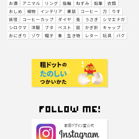
お酒
アニマル
リング
指輪
ねずみ
鉛筆
衣類
おしめ
植物
インテリア
栗鼠
コーヒー
刀
りす
妖怪
コーヒーカップ
ダイヤ
兎
うさぎ
シマエナガ
シロクマ
洋服
ブタ
ベスト
鼠
かぎ針
キャップ
おにぎり
ゾウ
帽子
象
生き物
レター
玩具
バク