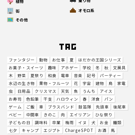
乗り物
植物
オモロ系
街
その他
ファンタジー
動物
お仕事
夏
はだかの王国シリーズ
お菓子・スイーツ
趣味
アホゲー
学校
冬
秋
文房具
木
野菜
夏祭り
和食
電車
音楽
記号
パーティー
水辺の生き物
果物・フルーツ
花
宇宙
建物
鳥
家電
虫
日用品
クリスマス
天気
魚
うんち
アイス
お寿司
色鉛筆
干支
ハロウィン
春
洋食
パン
ゲーム
ご飯
車
ブラスバンド
鼓笛隊
先頭車
後尾車
ベビー
中間車
きのこ
肉
エイリアン
ひな祭り
子どもの日
調味料
卒業
梅雨
イヌ
犬
お金
麺類
七夕
キャンプ
エジプト
ChargeSPOT
お酒
馬