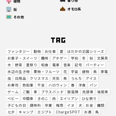
乗り物
植物
オモロ系
街
その他
ファンタジー
動物
お仕事
夏
はだかの王国シリーズ
お菓子・スイーツ
趣味
アホゲー
学校
冬
秋
文房具
木
野菜
夏祭り
和食
電車
音楽
記号
パーティー
水辺の生き物
果物・フルーツ
花
宇宙
建物
鳥
家電
虫
日用品
クリスマス
天気
魚
うんち
アイス
お寿司
色鉛筆
干支
ハロウィン
春
洋食
パン
ゲーム
ご飯
車
ブラスバンド
鼓笛隊
先頭車
後尾車
ベビー
中間車
きのこ
肉
エイリアン
ひな祭り
子どもの日
調味料
卒業
梅雨
イヌ
犬
お金
麺類
七夕
キャンプ
エジプト
ChargeSPOT
お酒
馬